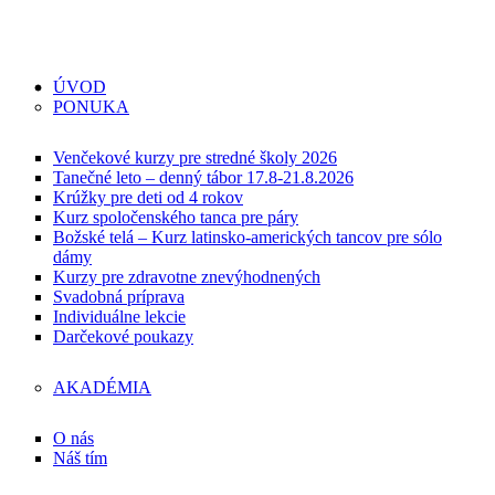
ÚVOD
PONUKA
Venčekové kurzy pre stredné školy 2026
Tanečné leto – denný tábor 17.8-21.8.2026
Krúžky pre deti od 4 rokov
Kurz spoločenského tanca pre páry
Božské telá – Kurz latinsko-amerických tancov pre sólo
dámy
Kurzy pre zdravotne znevýhodnených
Svadobná príprava
Individuálne lekcie
Darčekové poukazy
AKADÉMIA
O nás
Náš tím