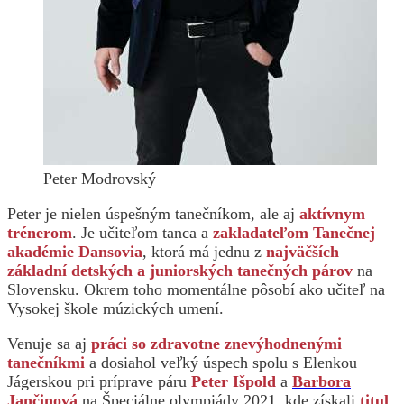
Peter Modrovský
Peter je nielen úspešným tanečníkom, ale aj
aktívnym
trénerom
. Je učiteľom tanca a
zakladateľom Tanečnej
akadémie Dansovia
, ktorá má jednu z
najväčších
základní detských a juniorských tanečných párov
na
Slovensku. Okrem toho momentálne pôsobí ako učiteľ na
Vysokej škole múzických umení.
Venuje sa aj
práci so zdravotne znevýhodnenými
tanečníkmi
a dosiahol veľký úspech spolu s Elenkou
Jágerskou pri príprave páru
Peter Išpold
a
Barbora
Jančinová
na Špeciálne olympiády 2021, kde získali
titul