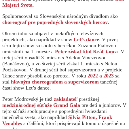
Majstri Sveta
.
Spolupracoval so Slovenským národným divadlom ako
choreograf pre popredných slovenských hercov
.
Okrem toho sa objavil v niekoľkých televíznych
projektoch, ako napríklad v show
Let’s dance
. V prvej
sérii tejto show sa spolu s herečkou Zuzanou Fialovou
umiestnili na 1. mieste a
Peter získal titul Kráľ tanca
. V
tretej sérii obsadil 3. miesto s Adelou Vinczeovou
(Banášovou), a vo štvrtej sérii získal 1. miesto s Nelou
Pociskovou. V druhej sérii bol supervízorom a v projekte
Tanec snov pôsobil ako porotca. V roku
2022 a 2023
sa
stal
hlavným choreografom a supervízorom
tanečnej
časti show Let’s dance.
Peter Modrovský je tiež
zakladateľ
prestížnej
medzinárodnej súťaže Grand Gala
pre deti a juniorov. V
tejto súťaži spolupracuje s poprednými hviezdami
tanečného sveta, ako napríklad
Silvia Pitton, Frank
Venables
a ďalšími, ktorí prispievajú k tomuto úspešnému