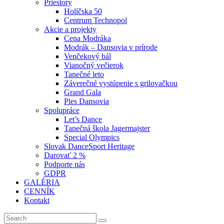
Priestory
Holíčska 50
Centrum Technopol
Akcie a projekty
Cena Modráka
Modrák – Dansovia v prírode
Venčekový bál
Vianočný večierok
Tanečné leto
Záverečné vystúpenie s grilovačkou
Grand Gala
Ples Dansovia
Spolupráce
Let’s Dance
Tanečná škola Jagermajster
Special Olympics
Slovak DanceSport Heritage
Darovať 2 %
Podporte nás
GDPR
GALÉRIA
CENNÍK
Kontakt