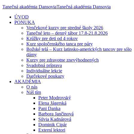
Tanečná akadémia Dansovia
Tanečná akadémia Dansovia
ÚVOD
PONUKA
Venčekové kurzy pre stredné školy 2026
Tanečné leto – denný tábor 17.8-21.8.2026
Krúžky pre deti od 4 rokov
Kurz spoločenského tanca pre páry
Božské telá – Kurz latinsko-amerických tancov pre sólo
dámy
Kurzy pre zdravotne znevýhodnených
Svadobná príprava
Individuálne lekcie
Darčekové poukazy
AKADÉMIA
O nás
Náš tím
Peter Modrovský
Elena Jágerská
Pani Danka
Barbora Jančinová
Silvia Kadnárová
Dominik Cipár
Externí lektori