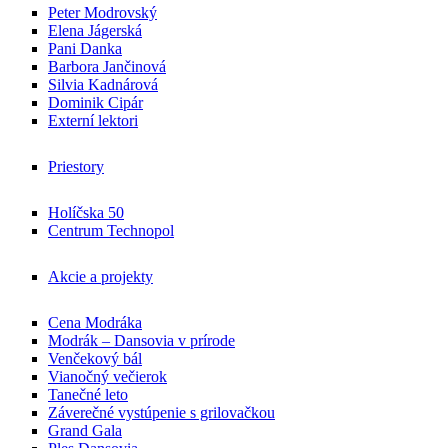
Peter Modrovský
Elena Jágerská
Pani Danka
Barbora Jančinová
Silvia Kadnárová
Dominik Cipár
Externí lektori
Priestory
Holíčska 50
Centrum Technopol
Akcie a projekty
Cena Modráka
Modrák – Dansovia v prírode
Venčekový bál
Vianočný večierok
Tanečné leto
Záverečné vystúpenie s grilovačkou
Grand Gala